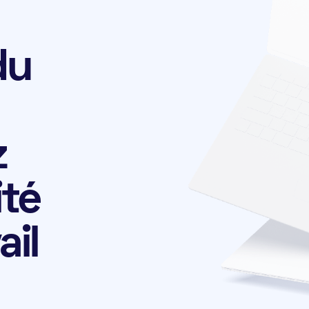
du
z
ité
ail